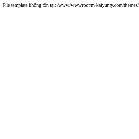
File template không tồn tại: /www/wwwroot/m-kaiyunty.com/theme