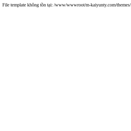
File template không tồn tại: /www/wwwroot/m-kaiyunty.com/theme