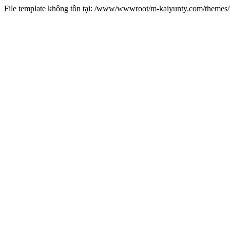
File template không tồn tại: /www/wwwroot/m-kaiyunty.com/theme